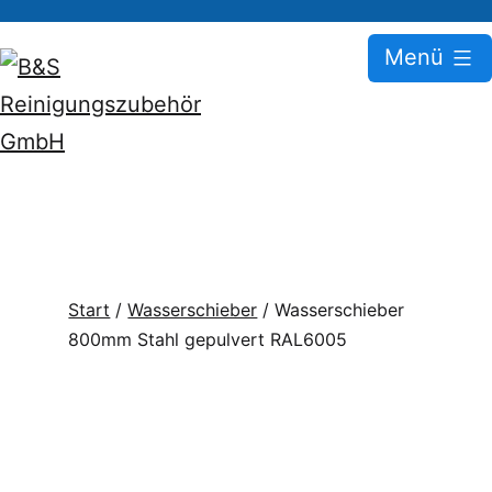
Zum
Menü
Inhalt
springen
B&S
Reinigungszubehör
GmbH
Start
/
Wasserschieber
/ Wasserschieber
800mm Stahl gepulvert RAL6005