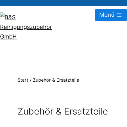
Zum
Menü
Inhalt
springen
B&S
Reinigungszubehör
GmbH
Start
/ Zubehör & Ersatzteile
Zubehör & Ersatzteile