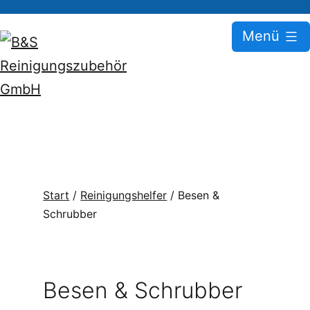
Zum
Menü
Inhalt
springen
B&S
Reinigungszubehör
GmbH
Start
/
Reinigungshelfer
/ Besen &
Schrubber
Besen & Schrubber