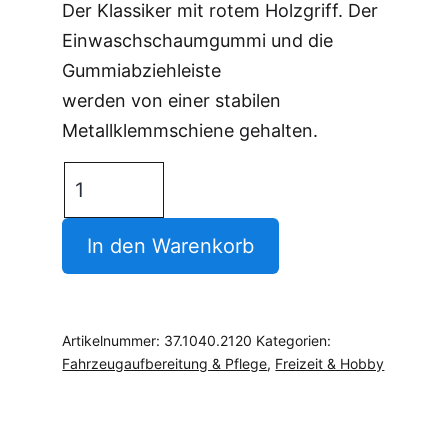
Der Klassiker mit rotem Holzgriff. Der
Einwaschschaumgummi und die
Gummiabziehleiste
werden von einer stabilen
Metallklemmschiene gehalten.
Auto
Scheibenwascher
+
In den Warenkorb
Abzieher
B21xL20cm
Holzgriff
Artikelnummer:
37.1040.2120
Kategorien:
rot
Fahrzeugaufbereitung & Pflege
,
Freizeit & Hobby
0768
Menge