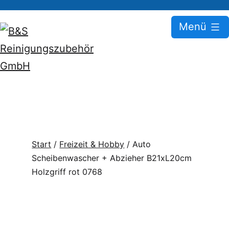
Zum
Menü
Inhalt
springen
B&S
Reinigungszubehör
GmbH
Start
/
Freizeit & Hobby
/ Auto
Scheibenwascher + Abzieher B21xL20cm
Holzgriff rot 0768